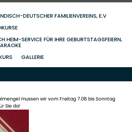
NDISCH-DEUTSCHER FAMILIENVEREINS, E.V
HKURSE
CH HEIM-SERVICE FÜR IHRE GEBURTSTAGSFEIERN,
 KARAOKE
fern!
HKURS
GALLERIE
nalmengel mussen wir vom Freitag 7.08 bis Sonntag
ür Sie da!