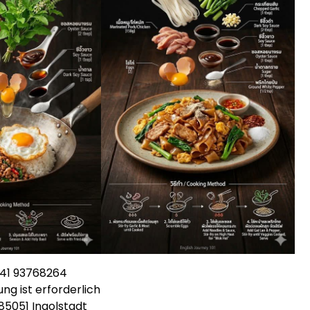
841 93768264
ng ist erforderlich
 85051 Ingolstadt