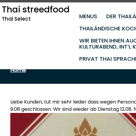
Skip
Thai streedfood
to
MENUS
DER THAILÄ
content
Thai Select
THAILÄNDISCHE KOC
WIR BIETEN IHNEN AU
KULTURABEND, INT’L
Anrufen Bestellen wir Lie
PRIVAT THAI SPRAC
Home
Liebe Kunden, tut mir sehr leider dass wegen Perso
9.08 geschlossen. Wir sind wieder ab Dienstag 12.08. f